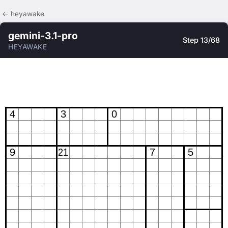
← heyawake
gemini-3.1-pro
Step 13/68
HEYAWAKE
4
3
0
9
21
7
5