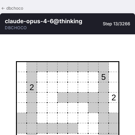
← dbchoco
claude-opus-4-6@thinking
Step 13/3266
DBCHOCO
5
2
2